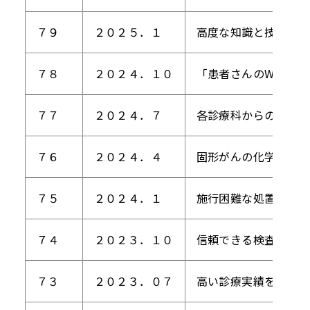
７９
２０２５．１
高度な知識と技術で治
７８
２０２４．１０
「患者さんのWell b
７７
２０２４．７
各診療科からの期待に
７６
２０２４．４
固形がんの化学療法に
７５
２０２４．１
施行困難な処置を積極
７４
２０２３．１０
信頼できる検査結果を
７３
２０２３．０７
高い診療実績を生かし