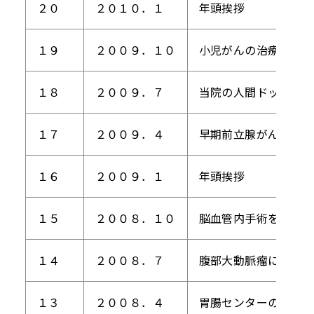
２０
２０１０．１
年頭挨拶
１９
２００９．１０
小児がんの治療
１８
２００９．７
当院の人間ドックで行
１７
２００９．４
早期前立腺がんに対す
１６
２００９．１
年頭挨拶
１５
２００８．１０
脳血管内手術を積極的
１４
２００８．７
腹部大動脈瘤に対する
１３
２００８．４
胃腸センターの紹介