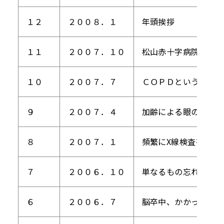
１２
２００８．１
年頭挨拶
１１
２００７．１０
松山赤十字病院循環器
１０
２００７．７
ＣＯＰＤという病気を
９
２００７．４
加齢による眼の病気と
８
２００７．１
頻繁にX線検査を受け
７
２００６．１０
単なるもの忘れ？、認
６
２００６．７
脳卒中、かかって泣く