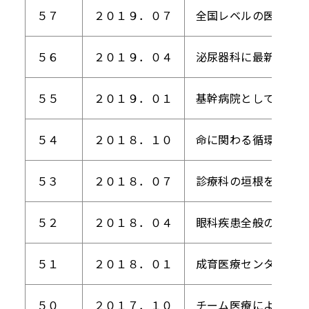
５７
２０１９．０７
全国レベルの医療を提
５６
２０１９．０４
泌尿器科に最新の手術
５５
２０１９．０１
基幹病院としての役割
５４
２０１８．１０
命に関わる循環器疾患
５３
２０１８．０７
診療科の垣根を超えて
５２
２０１８．０４
眼科疾患全般の急性期
５１
２０１８．０１
成育医療センターの周
５０
２０１７．１０
チーム医療による包括