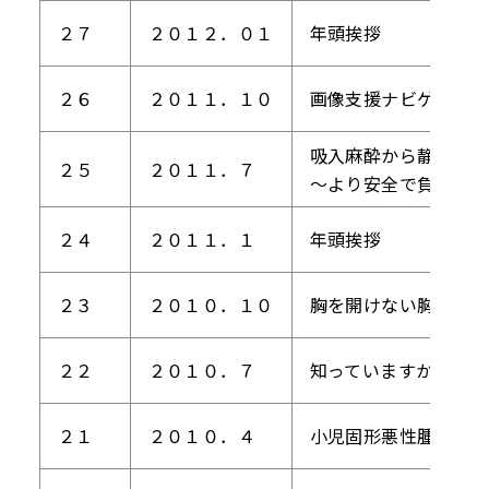
２７
２０１２．０１
年頭挨拶
２６
２０１１．１０
画像支援ナビゲーショ
吸入麻酔から静脈麻酔
２５
２０１１．７
～より安全で負担の少
２４
２０１１．１
年頭挨拶
２３
２０１０．１０
胸を開けない胸部大動
２２
２０１０．７
知っていますか？『胸
２１
２０１０．４
小児固形悪性腫瘍