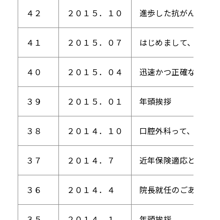
４２
２０１５．１０
進歩した抗がん剤治療
４１
２０１５．０７
はじめまして、診断請
４０
２０１５．０４
迅速かつ正確な検査を
３９
２０１５．０１
年頭挨拶
３８
２０１４．１０
口腔外科って、こんな
３７
２０１４．７
近年保険適応となった
３６
２０１４．４
院長就任のごあいさつ
３５
２０１４．１
年頭挨拶