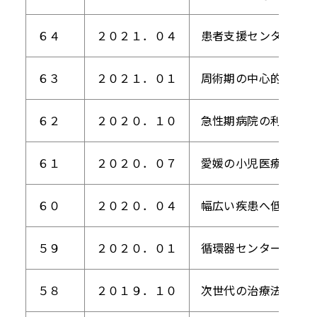
６４
２０２１．０４
患者支援センターのご
６３
２０２１．０１
周術期の中心的な役割
６２
２０２０．１０
急性期病院の利点を生
６１
２０２０．０７
愛媛の小児医療の中核
６０
２０２０．０４
幅広い疾患へ低侵襲で
５９
２０２０．０１
循環器センター ハー
５８
２０１９．１０
次世代の治療法を切り