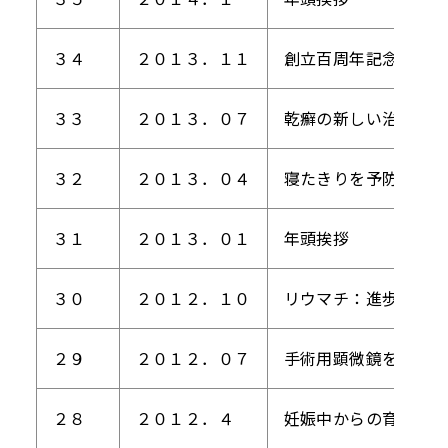
３４
２０１３．１１
創立百周年記念式典・
３３
２０１３．０７
乾癬の新しい治療
３２
２０１３．０４
寝たきりを予防して自
３１
２０１３．０１
年頭挨拶
３０
２０１２．１０
リウマチ：進歩した今
２９
２０１２．０７
手術用顕微鏡を用いた
２８
２０１２．４
妊娠中からの育児支援