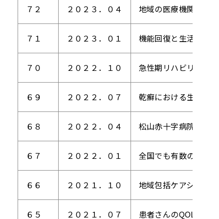
７２
２０２３．０４
地域の医療機関と連携
７１
２０２３．０１
機能回復と生活の質向
７０
２０２２．１０
急性期リハビリテーシ
６９
２０２２．０７
乾癬における生物学的
６８
２０２２．０４
松山赤十字病院新体制
６７
２０２２．０１
全国でも有数の実績と
６６
２０２１．１０
地域包括ケアシステム
６５
２０２１．０７
患者さんのQOLを向