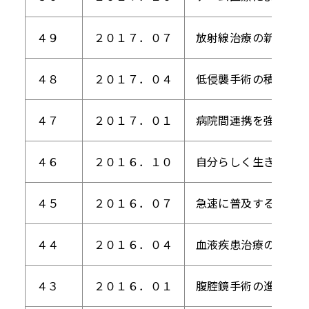
４９
２０１７．０７
放射線治療の新しい運
４８
２０１７．０４
低侵襲手術の積極導入
４７
２０１７．０１
病院間連携を強化する
４６
２０１６．１０
自分らしく生きていく
４５
２０１６．０７
急速に普及するラジオ
４４
２０１６．０４
血液疾患治療の標準化
４３
２０１６．０１
腹腔鏡手術の進歩と広