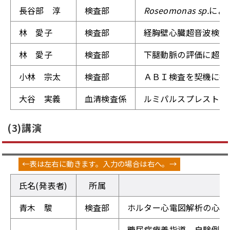
長谷部 淳
検査部
Roseomonas sp.
によ
林 愛子
検査部
経胸壁心臓超音波検査
林 愛子
検査部
下腿動脈の評価に超音
小林 宗太
検査部
ＡＢＩ検査を契機に指
大谷 実義
血清検査係
ルミパルスプレスト iT
(3)講演
氏名(発表者)
所属
青木 駿
検査部
ホルター心電図解析の心得
糖尿病療養指導 自験例症