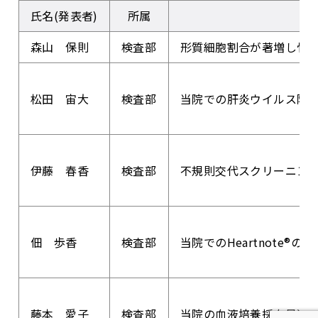
氏名(発表者)
所属
森山 保則
検査部
形質細胞割合が著増し骨
松田 宙大
検査部
当院での肝炎ウイルス陽
伊藤 春香
検査部
不規則交代スクリーニン
佃 歩香
検査部
当院でのHeartnote®の
藤本 愛子
検査部
当院の血液培養採血量適