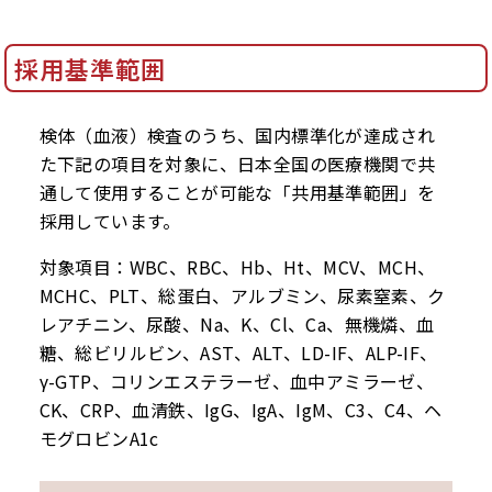
採用基準範囲
検体（血液）検査のうち、国内標準化が達成され
た下記の項目を対象に、日本全国の医療機関で共
通して使用することが可能な「共用基準範囲」を
採用しています。
対象項目：WBC、RBC、Hb、Ht、MCV、MCH、
MCHC、PLT、総蛋白、アルブミン、尿素窒素、ク
レアチニン、尿酸、Na、K、Cl、Ca、無機燐、血
糖、総ビリルビン、AST、ALT、LD-IF、ALP-IF、
γ-GTP、コリンエステラーゼ、血中アミラーゼ、
CK、CRP、血清鉄、IgG、IgA、IgM、C3、C4、ヘ
モグロビンA1c