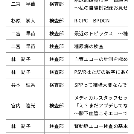
二宮 早苗
検査部
～私の自験例記録お見せし
杉原 崇大
検査部
R-CPC BPDCN
二宮 早苗
検査部
最近のトピックス ～糖尿
二宮 早苗
検査部
糖尿病の検査
林 愛子
検査部
血管エコーの計測を極める
林 愛子
検査部
PSVRはただの数字にあ
谷本 理香
検査部
SPPって結構大変なんです
メディカルスタッフセッシ
宮内 隆光
検査部
「え？まだアプデしてない
～膝下血管こそエコーで評
林 愛子
検査部
腎動脈エコー検査の基本