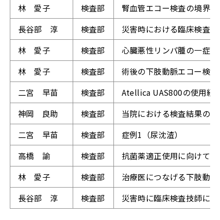
林 愛子
検査部
腎血管エコー検査の境界線
長谷部 淳
検査部
災害時における臨床検査技
林 愛子
検査部
心臓悪性リンパ腫の一症例
林 愛子
検査部
術後の下肢動脈エコー検査
二宮 早苗
検査部
Atellica UAS800の
神岡 良助
検査部
当院における検査結果の精
二宮 早苗
検査部
症例1（尿沈渣）
高橋 諭
検査部
抗菌薬適正使用に向けて～
林 愛子
検査部
治療医につなげる下肢動脈
長谷部 淳
検査部
災害時に臨床検査技師にで