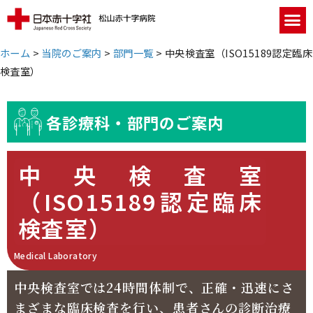
ホーム
>
当院のご案内
>
部門一覧
>
中央検査室（ISO15189認定臨床
検査室）
各診療科・部門のご案内
中央検査室
（ISO15189認定臨床
検査室）
Medical Laboratory
中央検査室では24時間体制で、正確・迅速にさ
まざまな臨床検査を行い、患者さんの診断治療