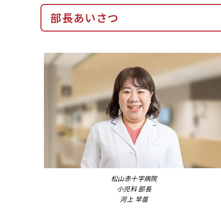
部長あいさつ
松山赤十字病院
小児科 部長
河上 早苗