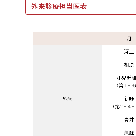
外来診療担当医表
月
河上
相原
小児循
（第1・3
外来
新野
（第2・4・
青井
眞庭