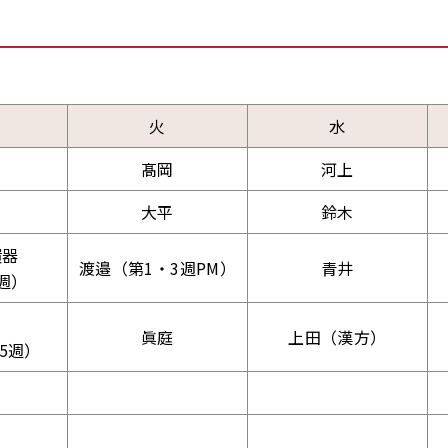
火
水
髙岡
河上
大平
鈴木
環器
渡邉（第1・3週PM）
青井
週）
眞庭
上田（漢方）
5週）