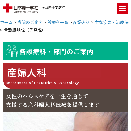
ホーム
>
当院のご案内
>
診療科一覧
>
産婦人科
>
主な疾患・治療法
>
骨盤臓器脱（子宮脱）
各診療科・部門のご案内
産婦人科
Department of Obstetrics & Gynecology
女性のヘルスケアを一生を通じて
支援する産科婦人科医療を提供します。