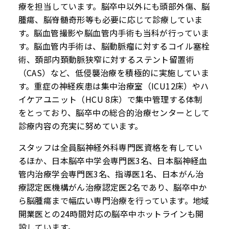
療を担当しています。脳卒中以外にも頭部外傷、脳
腫瘍、脳脊髄奇形等も必要に応じて診療していま
す。脳血管撮影や脳血管内手術も当科が行っていま
す。脳血管内手術は、脳動脈瘤に対するコイル塞栓
術、頚部内頚動脈狭窄に対するステント留置術
（CAS）など、低侵襲治療を積極的に実施していま
す。重症の神経疾患は集中治療室（ICU12床）やハ
イケアユニット（HCU 8床）で集中管理する体制
をとっており、脳卒中の総合的治療センターとして
診療内容の充実に努めています。
スタッフは全員脳神経外科専門医資格を有してい
るほか、日本脳卒中学会専門医3名、日本脳神経血
管内治療学会専門医3名、指導医1名、日本がん治
療認定医機構がん治療認定医2名であり、脳卒中か
ら脳腫瘍まで幅広い専門治療を行っています。地域
開業医との24時間対応の脳卒中ホットラインも開
設しています。