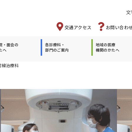
文
交通アクセス
お問い合わ
院・面会の
各診療科・
地域の医療
たへ
部門のご案内
機関のかたへ
射線治療科