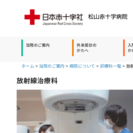
当院のご案内
外来受診の
入
かたへ
か
ホーム
>
当院のご案内
>
病院について
>
診療科一覧
>
放
放射線治療科